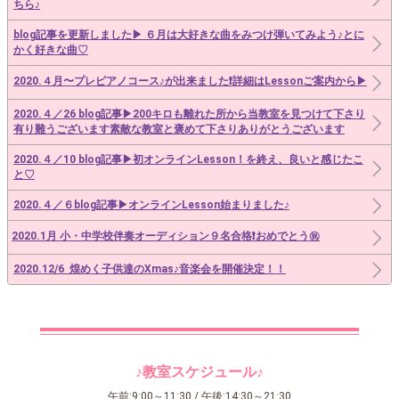
ちら♪
blog記事を更新しました▶︎ ６月は大好きな曲をみつけ弾いてみよう♪とに
かく好きな曲♡
2020.４月〜プレピアノコース♪が出来ました❗️詳細はLessonご案内から▶︎
2020.４／26 blog記事▶︎200キロも離れた所から当教室を見つけて下さり
有り難うございます素敵な教室と褒めて下さりありがとうございます
2020.４／10 blog記事▶︎初オンラインLesson！を終え、良いと感じたこ
と♡
2020.４／６blog記事▶︎オンラインLesson始まりました♪
2020.1月 小・中学校伴奏オーディション９名合格❗️おめでとう㊗️
2020.12/6 煌めく子供達のXmas♪音楽会を開催決定！！
♪教室スケジュール♪
午前:9:00～11:30 / 午後:14:30～21:30