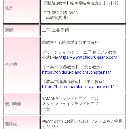
【諏訪山教室】岐阜県岐阜市諏訪山1-1-19
住所
TEL:058-325-8633
〈両教室共通〉
講師
主宰 上谷 千鶴
両教室とも駐車場１台ずつ有り
ブリランティ バンビーニ 千鶴ピアノ教室
公式HP▶︎
https://www.chiduru-piano.com
その他
【本巣市 真桑教室】 〈第１教室〉
https://chiduru-piano.crayonsite.net/
【岐阜市諏訪山教室】〈第２教室〉
https://brillantibambini.crayonsite.net/
YAMAHAグランドピアノ 二台
使用楽器
スタインウェイグランドピアノ
一台
初めての方はお問い合わせフォームをご利用
連絡先
ください。