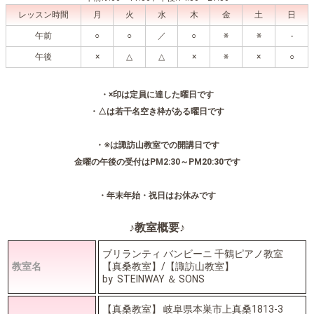
レッスン時間
月
火
水
木
金
土
日
午前
○
○
／
○
※
※
-
午後
×
△
△
×
※
×
○
・×印は定員に達した曜日です
・△は若干名空き枠がある曜日です
・※は諏訪山教室での開講日です
金曜の午後の受付はPM2:30～PM20:30です
・年末年始・祝日はお休みです
♪教室概要♪
ブリランティ バンビーニ 千鶴ピアノ教室
教室名
【真桑教室】/【諏訪山教室】
by STEINWAY ＆ SONS
【真桑教室】 岐阜県本巣市上真桑1813-3