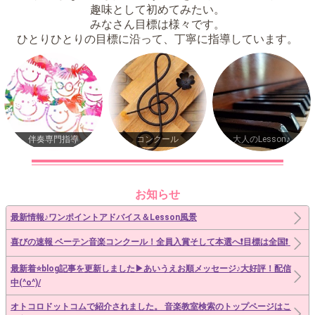
趣味として初めてみたい。
みなさん目標は様々です。
ひとりひとりの目標に沿って、丁寧に指導しています。
伴奏専門指導
コンクール
大人のLesson♪
お知らせ
最新情報♪ワンポイントアドバイス＆Lesson風景
喜びの速報️ ベーテン音楽コンクール！全員入賞そして本選へ❗️目標は全国❗️
最新着⭐️blog記事を更新しました▶︎あいうえお順メッセージ♪大好評！配信
中(^o^)/
オトコロドットコムで紹介されました。 音楽教室検索のトップページはこ