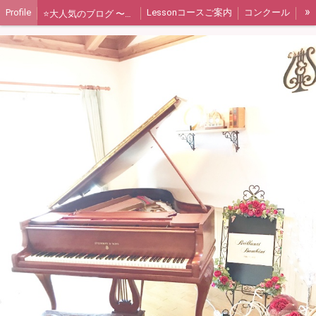
»
Profile
Lessonコースご案内
コンクール
⭐️大人気のブログ 〜先生のピアノへの想いを綴る〜
煌めく子供達の音楽会
〈第１教室〉本巣市真桑教室
〈第２教室〉岐阜市諏訪山教室
▪️両教室の空席状況
千鶴ピアノ教室Instagram
千鶴ピアノ教室Twitter